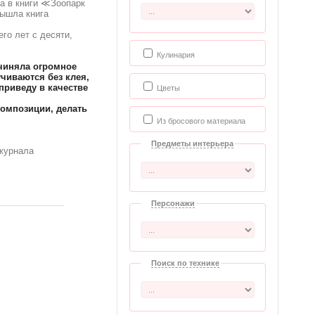
ла в книги ≪Зоопарк
вышла книга
го лет с десяти,
Кулинария
очиняла огромное
учиваются без клея,
приведу в качестве
Цветы
композиции, делать
Из бросового материала
Предметы интерьера
 журнала
Персонажи
Поиск по технике