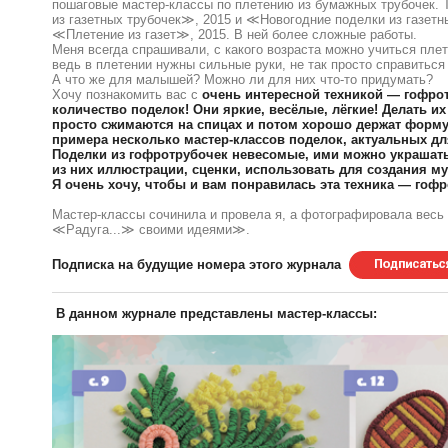
пошаговые мастер-классы по плетению из бумажных трубочек. Т
из газетных трубочек≫, 2015 и ≪Новогодние поделки из газетн
≪Плетение из газет≫, 2015. В ней более сложные работы.
Меня всегда спрашивали, с какого возраста можно учиться плет
ведь в плетении нужны сильные руки, не так просто справиться
А что же для малышей? Можно ли для них что-то придумать?
Хочу познакомить вас с
очень интересной техникой — гофрот
количество поделок! Они яркие, весёлые, лёгкие! Делать их
просто сжимаются на спицах и потом хорошо держат форму,
примера несколько мастер-классов поделок, актуальных для
Поделки из гофротрубочек невесомые, ими можно украшать 
из них иллюстрации, сценки, использовать для создания м
Я очень хочу, чтобы и вам понравилась эта техника — гофр
Мастер-классы сочинила и провела я, а фотографировала весь
≪Радуга...≫ своими идеями≫.
Подписка на будущие номера этого журнала
В данном журнале представлены мастер-классы: