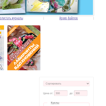
 Школа ремесел
олистать журналы
Архив файлов
Цена от:
до:
Куклы