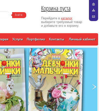
Корзина пуста
Перейдите в
каталог
,
выберите требуемый товар
и добавьте его в корзину.
лерея
Услуги
Портфолио
Контакты
Личный кабинет