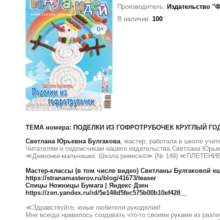
Производитель:
Издательство "
В наличии:
100
ТЕМА номера: ПОДЕЛКИ ИЗ ГОФРОТРУБОЧЕК КРУГЛЫЙ ГО
Светлана Юрьевна Булгакова
, мастер, работала в школе учит
Читателям и подписчикам нашего издательства Светлана Юрье
≪Девчонки-мальчишки. Школа ремесел≫ (№ 149) ≪ПЛЕТЕ
Мастер-классы (в том числе видео) Светланы Булгаковой ещ
https://stranamasterov.ru/blog/41673/teaser
Спицы Ножницы Бумага | Яндекс Дзен
https://zen.yandex.ru/id/5e148d5fec575b00b10ef428__
≪Здравствуйте, юные любители рукоделия!
Мне всегда нравилось создавать что-то своими руками из раз