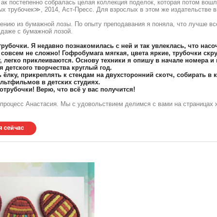
ак постепенно собралась целая коллекция поделок, которая потом вош
ых трубочек≫, 2014, Аст-Пресс. Для взрослых в этом же издательстве 
ению из бумажной лозы. По опыту преподавания я поняла, что лучше все
 даже с бумажной лозой.
рубочки. Я недавно познакомилась с ней и так увлеклась, что нас
 совсем не сложно! Гофробумага мягкая, цвета яркие, трубочки скр
 легко приклеиваются. Основу техники я опишу в начале номера и 
 детского творчества круглый год.
ёлку, прикреплять к стендам на двухсторонний скотч, собирать в 
ультфильмов в детских студиях.
отрубочки! Верю, что всё у вас получится!
 процесс Анастасия. Мы с удовольствием делимся с вами на страницах