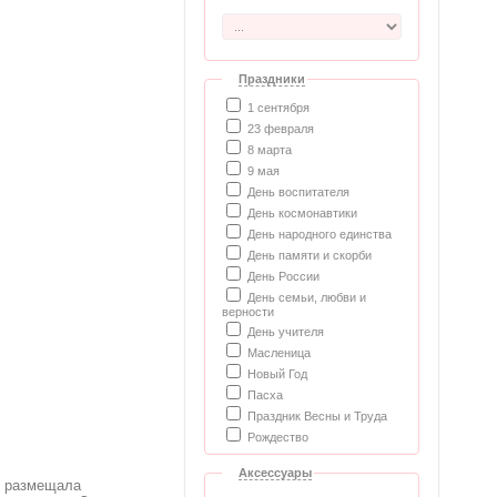
Праздники
1 сентября
23 февраля
8 марта
9 мая
День воспитателя
День космонавтики
День народного единства
День памяти и скорби
День России
День семьи, любви и
верности
День учителя
Масленица
Новый Год
Пасха
Праздник Весны и Труда
Рождество
Аксессуары
я размещала